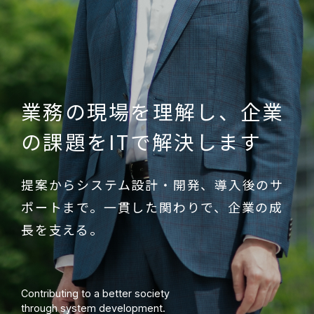
業務の現場を理解し、
企業
の課題をITで解決します
提案からシステム設計・開発、導入後のサ
ポートまで。
一貫した関わりで、企業の成
長を支える。
Contributing to a better society
through system development.