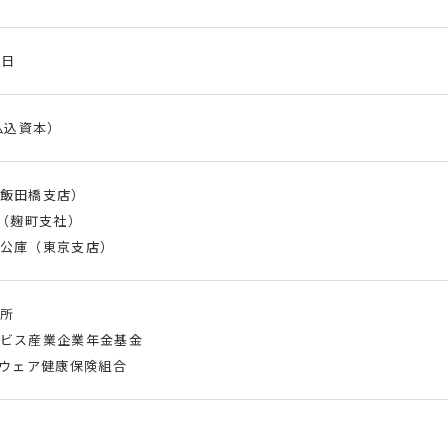
3日
（払込資本）
飯田橋支店）
行（麹町支社）
公庫（東京支店）
所
ビス産業企業年金基金
トウェア健康保険組合