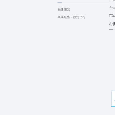
会
受託開発
認
楽楽販売・設定代行
お